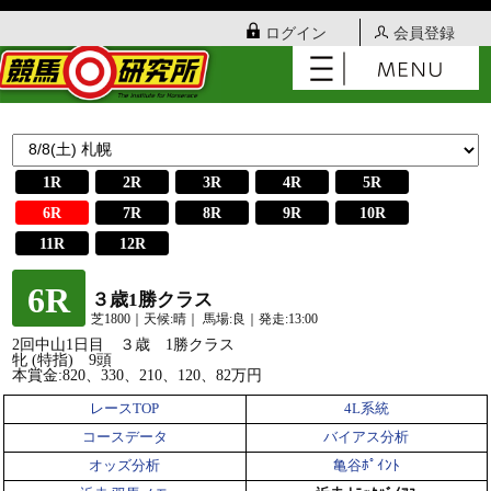
ログイン
会員登録
1R
2R
3R
4R
5R
6R
7R
8R
9R
10R
11R
12R
6R
３歳1勝クラス
芝1800｜天候:晴｜ 馬場:良｜発走:13:00
2回中山1日目 ３歳 1勝クラス
牝 (特指) 9頭
本賞金:820、330、210、120、82万円
レースTOP
4L系統
コースデータ
バイアス分析
オッズ分析
亀谷ﾎﾟｲﾝﾄ