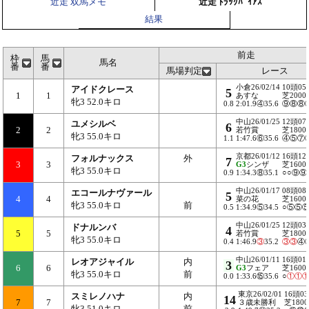
近走 双馬メモ
近走 ﾄﾗｯｸﾊﾞｲｱｽ
結果
前走
枠
馬
馬名
番
番
馬場判定
レース
小倉26/02/14
10頭05
アイドクレース
5
1
1
あすな
芝2000
牝3 52.0キロ
0.8
2:01.9④35.6
⑨⑧⑧
中山26/01/25
12頭07
ユメシルベ
6
2
2
若竹賞
芝1800
牝3 55.0キロ
1.1
1:47.6⑥35.6
④⑤⑦
京都26/01/12
16頭12
フォルナックス
外
7
3
3
G3
シンザ
芝1600
牝3 55.0キロ
0.9
1:34.3⑧35.1
○○⑨⑨
中山26/01/17
08頭08
エコールナヴァール
5
4
4
菜の花
芝1600
牝3 55.0キロ
前
0.5
1:34.9⑤34.5
○⑤⑤
中山26/01/25
12頭03
ドナルンバ
4
5
5
若竹賞
芝1800
牝3 55.0キロ
0.4
1:46.9
③
35.2
③
③
④
中山26/01/11
16頭01
レオアジャイル
内
3
6
6
G3
フェア
芝1600
牝3 55.0キロ
前
0.0
1:33.6⑮35.6
○
①
①
東京26/02/01
16頭0
スミレノハナ
内
14
7
7
３歳未勝利
芝1800
牝3 51.0キロ
前