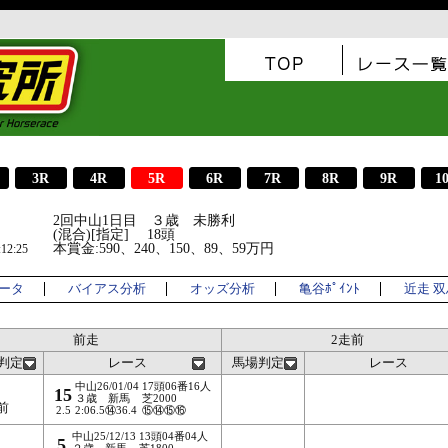
3R
4R
5R
6R
7R
8R
9R
1
2回中山1日目 ３歳 未勝利
(混合)[指定] 18頭
本賞金:590、240、150、89、59万円
2:25
ータ
バイアス分析
オッズ分析
亀谷ﾎﾟｲﾝﾄ
近走 
前走
2走前
判定
レース
馬場判定
レース
中山26/01/04
17頭06番16人
15
３歳 新馬
芝2000
前
2.5
2:06.5⑭36.4
⑮⑭⑮⑯
中山25/12/13
13頭04番04人
5
２歳 新馬
芝1800