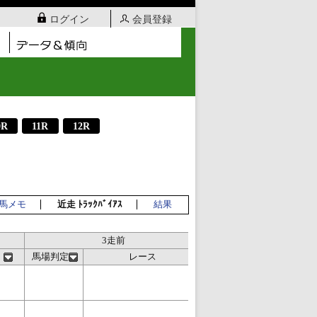
ログイン
会員登録
0R
11R
12R
双馬メモ
近走 ﾄﾗｯｸﾊﾞｲｱｽ
結果
3走前
4走前
馬場判定
レース
馬場判定