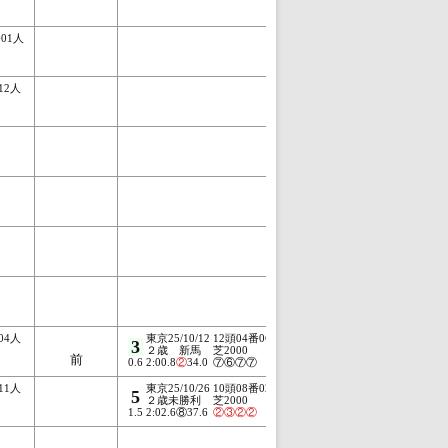
番01人
12人
04人
東京25/10/12
12頭04番06人
3
２歳 新馬
芝2000
前
0.6
2:00.8
②
34.0
⑦⑥⑦⑦
11人
東京25/10/26
10頭08番02人
東京25/1
5
5
２歳未勝利
芝2000
２歳未
1.5
2:02.6⑧37.6
②
③
②
②
0.4
2:00.4④