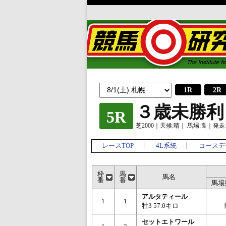
1R
2R
３歳未勝利
5R
芝2000｜天候:晴｜ 馬場:良｜発走:1
レースTOP
4L系統
コースデ
枠
馬
馬名
番
番
馬場
アルタティール
1
1
牡3 57.0キロ
セットエトワール