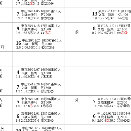
前
0.7
1:49.2
①
34.3
⑬⑬⑪⑨
中山26/01/05
18頭01番10人
東京25/11/01
16頭11
7
13
３歳未勝利
芝2000
２歳 新馬
ダ1400
0.9
2:02.0⑥36.0
⑭⑬⑫⑨
3.0
1:27.5⑪37.6
○○⑪⑪
東京25/11/15
17頭16番16人
東京25/11/01
13頭12番
9
8
２歳未勝利
芝1600
２歳 新馬
芝1600
前
0.6
1:35.5⑭34.8
○○
③
②
0.7
1:37.6⑦34.2
○○
③
③
中山26/01/25
18頭07番18人
16
３歳 新馬
芝2000
超前
2.6
2:06.0⑰36.1
⑩⑪⑬⑭
東京26/02/07
16頭06番07人
内
4
３歳 新馬
芝1800
前
0.4
1:49.9⑤34.6
○⑧⑧⑥
中山25/12/20
16頭01番04人
7
２歳 新馬
芝1800
前
1.3
1:51.2⑩35.6
⑧⑧⑦⑦
東京26/02/01
16頭06番09人
東京25/11/08
12頭10番
内
外
5
7
３歳未勝利
芝1800
２歳未勝利
芝2000
前
1.0
1:47.8
③
34.0
○⑮⑭⑭
1.4
2:02.6⑥33.8
⑦⑦⑧⑧
京都26/02/01
13頭12番05人
中山26/01/12
18頭04番
6
6
３歳未勝利
芝2000
３歳未勝利
芝2000
1.4
2:03.5⑤35.6
⑨⑦⑨⑩
0.4
2:00.4
③
36.0
⑪⑪⑩⑩
中山26/01/12
16頭08番11人
超外
10