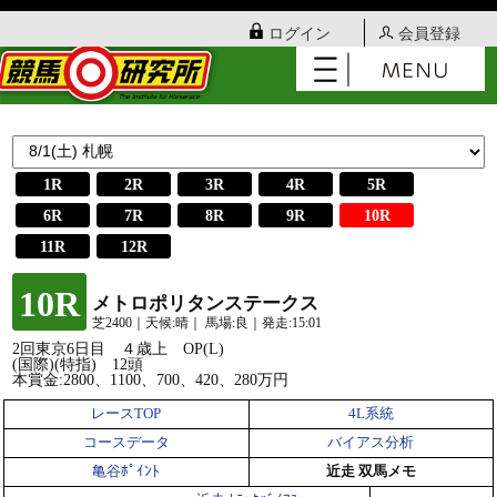
ログイン
会員登録
1R
2R
3R
4R
5R
6R
7R
8R
9R
10R
11R
12R
10R
メトロポリタンステークス
芝2400｜天候:晴｜ 馬場:良｜発走:15:01
2回東京6日目 ４歳上 OP(L)
(国際)(特指) 12頭
本賞金:2800、1100、700、420、280万円
レースTOP
4L系統
コースデータ
バイアス分析
亀谷ﾎﾟｲﾝﾄ
近走 双馬メモ