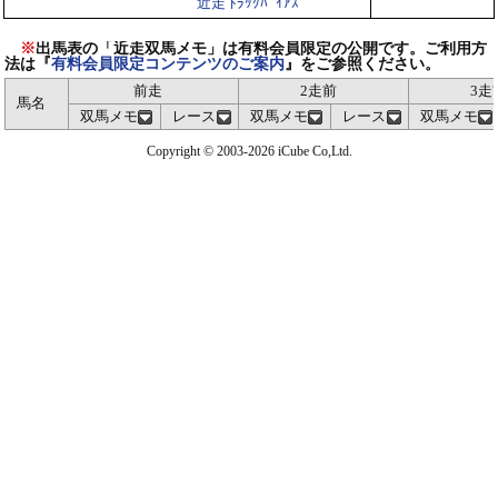
近走 ﾄﾗｯｸﾊﾞｲｱｽ
※
出馬表の「近走双馬メモ」は有料会員限定の公開です。ご利用方
法は『
有料会員限定コンテンツのご案内
』をご参照ください。
前走
2走前
3走
馬名
双馬メモ
レース
双馬メモ
レース
双馬メモ
Copyright © 2003-2026 iCube Co,Ltd.