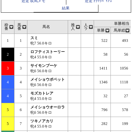
近走 双馬メモ
近走 ﾄﾗｯｸﾊﾞｲｱｽ
結果
単勝相当
枠
馬
推
人
馬名
番
番
人
ラ
単勝
馬単総
スミ
1
1
522
493
牝7 56.0キロ
ロフティストーリー
2
2
58
56
牝4 55.0キロ
サイモンブーケ
3
3
1411
1056
牝6 56.0キロ
メイショウポペット
4
4
1346
1118
牝6 56.0キロ
モズカトレア
4
5
32
27
牝4 55.0キロ
メイショウオーロラ
5
6
796
578
牝6 56.0キロ
ツキノアカリ
5
7
282
199
牝4 55.0キロ