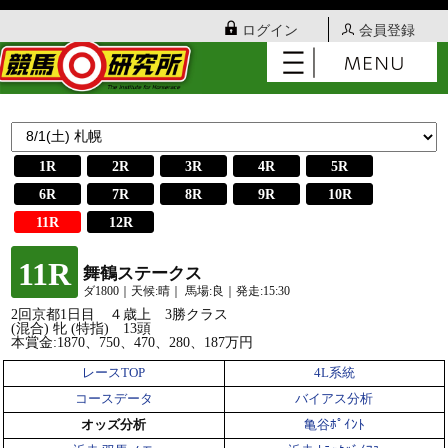
ログイン
会員登録
1R
2R
3R
4R
5R
6R
7R
8R
9R
10R
11R
12R
11R
舞鶴ステークス
ダ1800｜天候:晴｜ 馬場:良｜発走:15:30
2回京都1日目 ４歳上 3勝クラス
(混合) 牝 (特指) 13頭
本賞金:1870、750、470、280、187万円
レースTOP
4L系統
コースデータ
バイアス分析
オッズ分析
亀谷ﾎﾟｲﾝﾄ