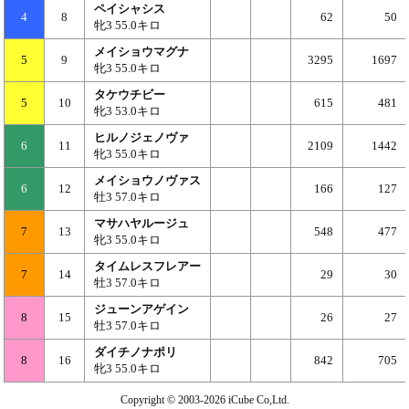
ペイシャシス
4
8
62
50
牝3 55.0キロ
メイショウマグナ
5
9
3295
1697
牝3 55.0キロ
タケウチビー
5
10
615
481
牝3 53.0キロ
ヒルノジェノヴァ
6
11
2109
1442
牝3 55.0キロ
メイショウノヴァス
6
12
166
127
牡3 57.0キロ
マサハヤルージュ
7
13
548
477
牝3 55.0キロ
タイムレスフレアー
7
14
29
30
牡3 57.0キロ
ジューンアゲイン
8
15
26
27
牡3 57.0キロ
ダイチノナポリ
8
16
842
705
牝3 55.0キロ
Copyright © 2003-2026 iCube Co,Ltd.