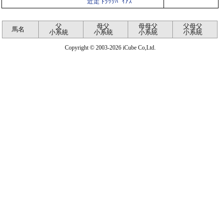
近走 ﾄﾗｯｸﾊﾞｲｱｽ
父
母父
母母父
父母父
馬名
小系統
小系統
小系統
小系統
Copyright © 2003-2026 iCube Co,Ltd.