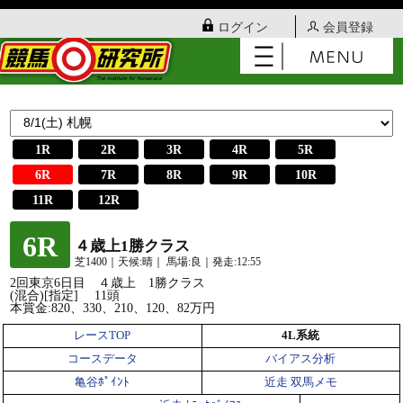
ログイン
会員登録
1R
2R
3R
4R
5R
6R
7R
8R
9R
10R
11R
12R
6R
４歳上1勝クラス
芝1400｜天候:晴｜ 馬場:良｜発走:12:55
2回東京6日目 ４歳上 1勝クラス
(混合)[指定] 11頭
本賞金:820、330、210、120、82万円
レースTOP
4L系統
コースデータ
バイアス分析
亀谷ﾎﾟｲﾝﾄ
近走 双馬メモ