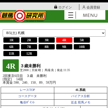
ログイン
会員登録
1R
2R
3R
4R
5R
6R
7R
8R
9R
10R
11R
12R
4R
３歳未勝利
芝2000｜天候:晴｜ 馬場:良｜発走:11:35
2回東京6日目 ３歳 未勝利
[指定] 14頭
本賞金:590、240、150、89、59万円
レースTOP
4L系統
コースデータ
バイアス分析
亀谷ﾎﾟｲﾝﾄ
近走 双馬メモ