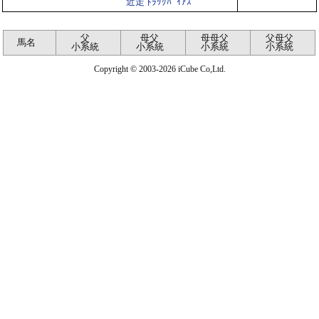
近走 ﾄﾗｯｸﾊﾞｲｱｽ
父
母父
母母父
父母父
馬名
小系統
小系統
小系統
小系統
Copyright © 2003-2026 iCube Co,Ltd.