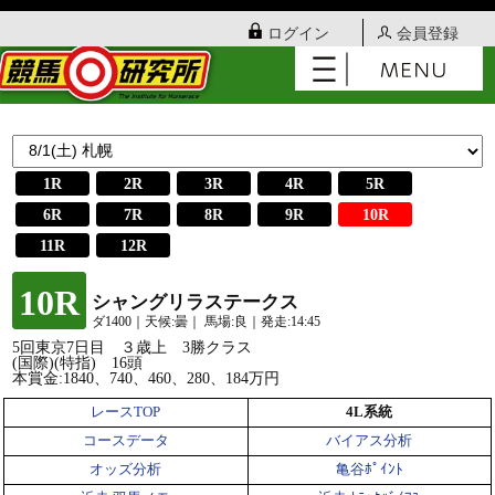
ログイン
会員登録
1R
2R
3R
4R
5R
6R
7R
8R
9R
10R
11R
12R
10R
シャングリラステークス
ダ1400｜天候:曇｜ 馬場:良｜発走:14:45
5回東京7日目 ３歳上 3勝クラス
(国際)(特指) 16頭
本賞金:1840、740、460、280、184万円
レースTOP
4L系統
コースデータ
バイアス分析
オッズ分析
亀谷ﾎﾟｲﾝﾄ