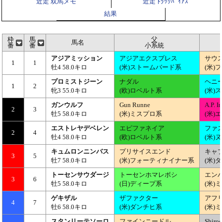
近走 双馬メモ
近走 ﾄﾗｯｸﾊﾞｲｱｽ
結果
枠
馬
父
馬名
番
番
小系統
アジアミッション
アジアエクスプレス
サウ
1
1
牡4 58.0キロ
(米)ストームバード系
(米
プロミストジーン
ナダル
ヘニ
1
2
牝3 55.0キロ
(欧)ロベルト系
(米)
ガンウルフ
Gun Runne
A.P. I
2
3
牡5 58.0キロ
(米)ミスプロ系
(米)
エストレヤデベレン
エピファネイア
ファ
2
4
牡4 58.0キロ
(欧)ロベルト系
(米)
キュムロンニンバス
プリサイスエンド
キャ
3
5
牡7 58.0キロ
(米)フォーティナイナー系
(米)
トーセンサウダージ
トーセンホマレボシ
エン
3
6
牡5 58.0キロ
(日)ディープ系
(米)
ゲキザル
ザファクター
アフ
4
7
牡6 58.0キロ
(米)ダンチヒ系
(米)
スタンリーテソーロ
ファインニードル
Shiro