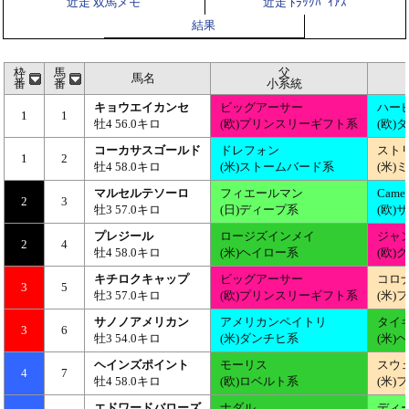
近走 双馬メモ
近走 ﾄﾗｯｸﾊﾞｲｱｽ
結果
枠
馬
父
馬名
番
番
小系統
キョウエイカンセ
ビッグアーサー
ハー
1
1
牡4 56.0キロ
(欧)プリンスリーギフト系
(欧)
コーカサスゴールド
ドレフォン
スト
1
2
牡4 58.0キロ
(米)ストームバード系
(米)
マルセルテソーロ
フィエールマン
Camel
2
3
牡3 57.0キロ
(日)ディープ系
(欧
プレジール
ロージズインメイ
ジャ
2
4
牡4 58.0キロ
(米)ヘイロー系
(欧)
キチロクキャップ
ビッグアーサー
コロ
3
5
牡3 57.0キロ
(欧)プリンスリーギフト系
(米
サノノアメリカン
アメリカンペイトリ
タイ
3
6
牡3 54.0キロ
(米)ダンチヒ系
(米)
ヘインズポイント
モーリス
スウ
4
7
牡4 58.0キロ
(欧)ロベルト系
(米
エドワードバローズ
ナダル
ディ