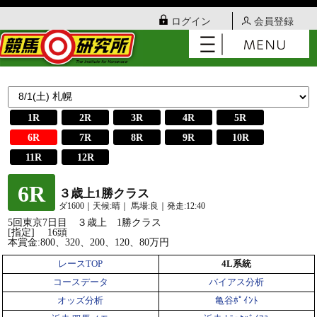
ログイン
会員登録
1R
2R
3R
4R
5R
6R
7R
8R
9R
10R
11R
12R
6R
３歳上1勝クラス
ダ1600｜天候:晴｜ 馬場:良｜発走:12:40
5回東京7日目 ３歳上 1勝クラス
[指定] 16頭
本賞金:800、320、200、120、80万円
レースTOP
4L系統
コースデータ
バイアス分析
オッズ分析
亀谷ﾎﾟｲﾝﾄ