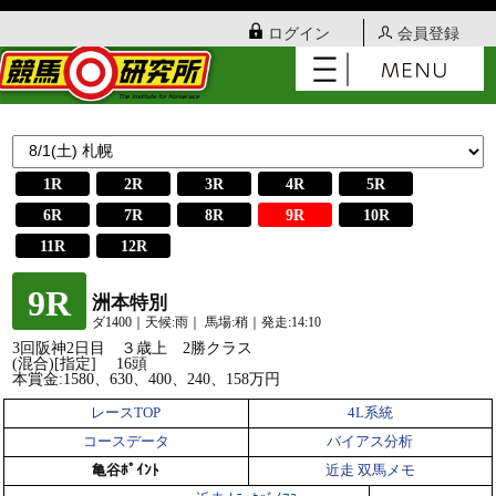
ログイン
会員登録
1R
2R
3R
4R
5R
6R
7R
8R
9R
10R
11R
12R
9R
洲本特別
ダ1400｜天候:雨｜ 馬場:稍｜発走:14:10
3回阪神2日目 ３歳上 2勝クラス
(混合)[指定] 16頭
本賞金:1580、630、400、240、158万円
レースTOP
4L系統
コースデータ
バイアス分析
亀谷ﾎﾟｲﾝﾄ
近走 双馬メモ