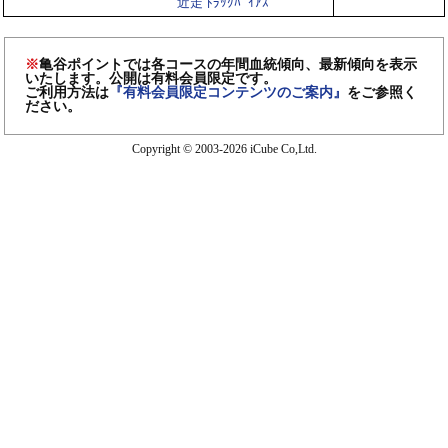
近走 ﾄﾗｯｸﾊﾞｲｱｽ
※
亀谷ポイントでは各コースの年間血統傾向、最新傾向を表示
いたします。公開は有料会員限定です。
ご利用方法は
『有料会員限定コンテンツのご案内』
をご参照く
ださい。
Copyright © 2003-2026 iCube Co,Ltd.