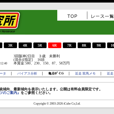
3R
4R
5R
6R
7R
8R
9R
1
3回阪神2日目 ３歳 未勝利
(混合)[指定] 16頭
本賞金:580、230、150、87、58万円
2:40
ータ
バイアス分析
亀谷ﾎﾟｲﾝﾄ
近走 双馬メモ
近走 
統傾向、最新傾向を表示いたします。公開は有料会員限定です。
ツのご案内』
をご参照ください。
Copyright © 2003-2026 iCube Co,Ltd.