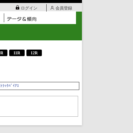
ログイン
会員登録
0R
11R
12R
ﾄﾗｯｸﾊﾞｲｱｽ