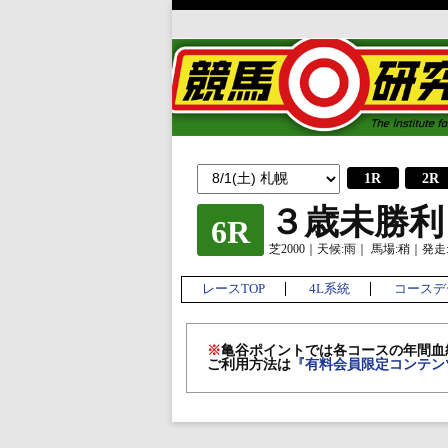
1R
2R
３歳未勝利
6R
芝2000｜天候:雨｜ 馬場:稍｜発走:1
レースTOP
4L系統
コースデ
※
亀谷ポイントでは各コースの年間血
ご利用方法は
『有料会員限定コンテン