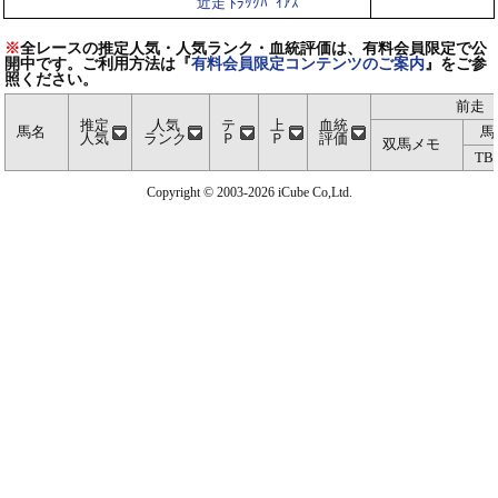
近走 ﾄﾗｯｸﾊﾞｲｱｽ
※
全レースの推定人気・人気ランク・血統評価は、有料会員限定で公
開中です。ご利用方法は『
有料会員限定コンテンツのご案内
』をご参
照ください。
前走
推定
人気
テ
上
血統
馬名
馬
人気
ランク
Ｐ
Ｐ
評価
双馬メモ
TB
Copyright © 2003-2026 iCube Co,Ltd.