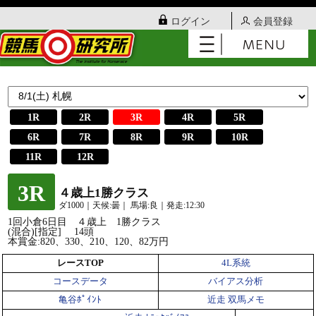
ログイン
会員登録
1R
2R
3R
4R
5R
6R
7R
8R
9R
10R
11R
12R
3R
４歳上1勝クラス
ダ1000｜天候:曇｜ 馬場:良｜発走:12:30
1回小倉6日目 ４歳上 1勝クラス
(混合)[指定] 14頭
本賞金:820、330、210、120、82万円
レースTOP
4L系統
コースデータ
バイアス分析
亀谷ﾎﾟｲﾝﾄ
近走 双馬メモ