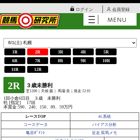
ログイン
会員登録
1R
2R
3R
4R
5R
6R
7R
8R
9R
10R
11R
12R
2R
３歳未勝利
芝1200｜天候:曇｜ 馬場:良｜発走:12:01
1回小倉6日目 ３歳 未勝利
牝 [指定] 17頭
本賞金:590、240、150、89、59万円
レースTOP
4L系統
コースデータ
バイアス分析
亀谷ﾎﾟｲﾝﾄ
近走 双馬メモ