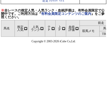
近走 ﾄﾗｯｸﾊﾞｲｱｽ
※
全レースの推定人気・人気ランク・血統評価は、有料会員限定で公
開中です。ご利用方法は『
有料会員限定コンテンツのご案内
』をご参
照ください。
前走
推定
人気
テ
上
血統
馬名
馬
人気
ランク
Ｐ
Ｐ
評価
双馬メモ
TB
Copyright © 2003-2026 iCube Co,Ltd.