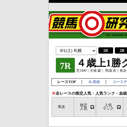
1R
2R
４歳上1勝
7R
芝2400｜天候:曇｜ 馬場:良｜発走:1
レースTOP
4L系統
コース
※
全レースの推定人気・人気ランク・血統
推定
人気
馬名
人気
ランク