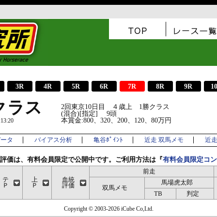
3R
4R
5R
6R
7R
8R
9R
1
クラス
2回東京10日目 ４歳上 1勝クラス
(混合)[指定] 9頭
本賞金:800、320、200、120、80万円
3:20
データ
バイアス分析
亀谷ﾎﾟｲﾝﾄ
近走 双馬メモ
近走 
評価は、有料会員限定で公開中です。ご利用方法は『
有料会員限定コン
前走
テ
上
血統
馬場虎太郎
Ｐ
Ｐ
評価
双馬メモ
TB
判定
Copyright © 2003-2026 iCube Co,Ltd.