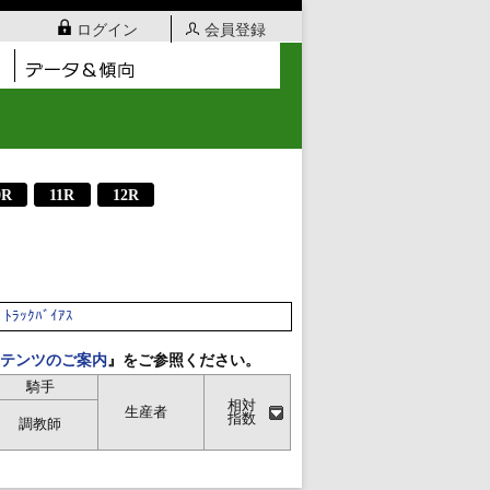
ログイン
会員登録
0R
11R
12R
ﾄﾗｯｸﾊﾞｲｱｽ
テンツのご案内
』をご参照ください。
騎手
相対
生産者
指数
調教師