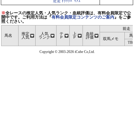
近走 ﾄﾗｯｸﾊﾞｲｱｽ
※
全レースの推定人気・人気ランク・血統評価は、有料会員限定で公
開中です。ご利用方法は『
有料会員限定コンテンツのご案内
』をご参
照ください。
前走
推定
人気
テ
上
血統
馬名
馬
人気
ランク
Ｐ
Ｐ
評価
双馬メモ
TB
Copyright © 2003-2026 iCube Co,Ltd.