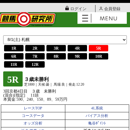
ログイン
会員登録
1R
2R
3R
4R
5R
6R
7R
8R
9R
10R
11R
12R
5R
３歳未勝利
芝1800｜天候:曇｜ 馬場:良｜発走:12:20
3回京都4日目 ３歳 未勝利
(混合)[指定] 11頭
本賞金:590、240、150、89、59万円
レースTOP
4L系統
コースデータ
バイアス分析
オッズ分析
亀谷ﾎﾟｲﾝﾄ