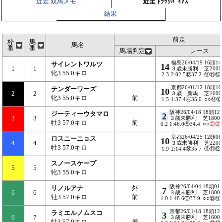
近走 双馬メモ
近走 ﾄﾗｯｸﾊﾞｲｱｽ
結果
前走
枠
馬
馬名
番
番
馬場判定
レース
福島26/04/19
16頭1
サイレントワルツ
14
1
1
３歳未勝利
芝2000
牝3 55.0キロ
2.3
2:02.5⑫37.2
⑪⑪⑮
京都26/01/12
18頭1
テンダーワーズ
10
2
2
３歳 新馬
芝1600
牝3 55.0キロ
前
1.5
1:37.4④35.0
○○⑭
阪神26/04/18
18頭12
ジーティーウタマロ
2
3
3
３歳未勝利
芝1800
牡3 57.0キロ
前
0.2
1:46.0⑥34.4
○○
②
②
京都26/04/25
12頭0
ロスニーニョス
10
4
4
３歳未勝利
芝2200
牡3 57.0キロ
1.9
2:14.4⑧35.7
⑪⑪⑫
スノースケープ
5
5
牝3 55.0キロ
阪神26/04/04
18頭01
リノルアナ
外
7
6
6
３歳未勝利
芝1800
牡3 57.0キロ
前
1.0
1:48.6⑤33.9
○○⑬⑪
京都26/01/18
18頭12
ラミエルノムスコ
3
6
7
３歳未勝利
芝1600
牡3 57.0キロ
差