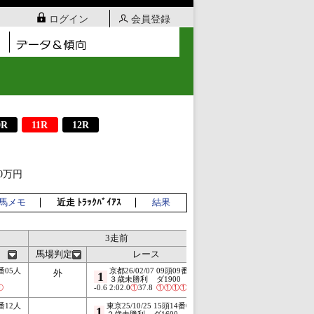
ログイン
会員登録
0R
11R
12R
70万円
双馬メモ
近走 ﾄﾗｯｸﾊﾞｲｱｽ
結果
3走前
4走前
馬場判定
レース
馬場判定
番05人
京都26/02/07
09頭09番06人
京都26/
外
1
9
３歳未勝利
ダ1900
３歳未
①
-0.6
2:02.0
①
37.8
①
①
①
①
2.4
1:57.5
番12人
東京25/10/25
15頭14番02人
札幌25/
外
1
2
２歳未勝利
ダ1600
２歳 