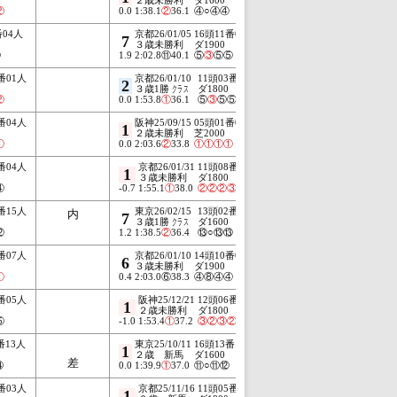
②
0.0
1:38.1
②
36.1
④○④④
0.6
1:46.9
番04人
京都26/01/05
16頭11番02人
中京25/
外
7
4
３歳未勝利
ダ1900
２歳未
⑧
1.9
2:02.8⑪40.1
⑤
③
⑤⑤
0.7
1:56.2
番01人
京都26/01/10
11頭03番03人
中山25/
2
4
３歳1勝
クラス
ダ1800
２歳1
②
0.0
1:53.8
①
36.1
⑤
③
⑤⑤
0.3
1:54.6
番04人
阪神25/09/15
05頭01番02人
小倉25/
1
2
２歳未勝利
芝2000
２歳未
①
0.0
2:03.6
②
33.8
①
①
①
①
0.1
1:51.0
番04人
京都26/01/31
11頭08番01人
京都26/
1
2
３歳未勝利
ダ1800
３歳未
④
-0.7
1:55.1
①
38.0
②
②
②
③
0.5
1:54.8
番15人
東京26/02/15
13頭02番13人
中山26
内
7
10
３歳1勝
クラス
ダ1600
若竹
⑫
1.2
1:38.5
②
36.4
⑬○⑬⑬
1.9
1:48.
番07人
京都26/01/10
14頭10番06人
阪神25/
6
9
３歳未勝利
ダ1900
２歳未
①
0.4
2:03.0⑥38.3
④⑧④④
1.6
1:56.7
番05人
阪神25/12/21
12頭06番02人
京都25/
1
2
２歳未勝利
ダ1800
２歳 
⑤
-1.0
1:53.4
①
37.2
③
②
③
②
0.7
1:54.5
番13人
東京25/10/11
16頭13番13人
1
２歳 新馬
ダ1600
差
⑭
0.0
1:39.9
①
37.0
⑪○⑪⑫
番03人
京都25/11/16
11頭05番02人
1