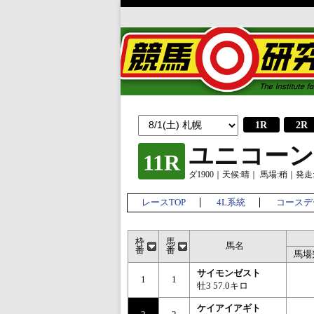
1R
2R
ユニコーン
11R
ダ1900｜天候:晴｜ 馬場:稍｜発走:1
レースTOP
4L系統
コースデ
枠
馬
馬名
番
番
馬場
サイモンゼスト
1
1
牡3 57.0キロ
ケイアイアギト