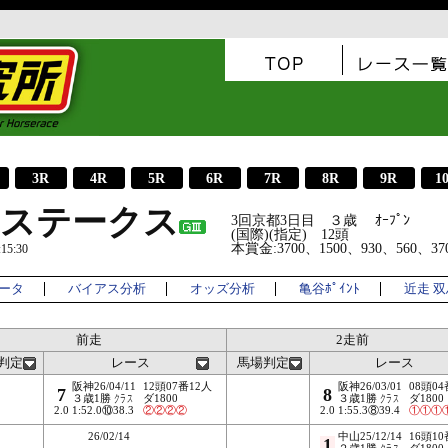
3R
4R
5R
6R
7R
8R
9R
1
ステークス
3回京都3日目 ３歳 ｵｰﾌﾟﾝ
(国際)(指定) 12頭
本賞金:3700、1500、930、560、3
5:30
ータ
バイアス分析
オッズ分析
亀谷ﾎﾟｲﾝﾄ
近走 
前走
2走前
判定
レース
馬場判定
レース
阪神26/04/11
12頭07番12人
阪神26/03/01
08頭04
7
8
３歳1勝
クラス
ダ1800
３歳1勝
クラス
ダ1800
2.0
1:52.0⑩38.3
②
②
②
②
2.0
1:55.3⑧39.4
①
①
①
26/02/14
中山25/12/14
16頭10
1
２歳1勝
クラス
ダ1800