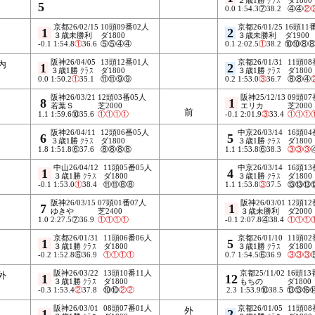
5
0.0
1:54.3⑦38.2
④④
②
京都26/02/15
10頭09番02人
京都26/01/25
16頭11
1
2
３歳未勝利
ダ1800
３歳未勝利
ダ1900
-0.1
1:54.8
①
36.6
⑤⑤④④
0.1
2:02.5
①
38.2
⑩⑩⑧
阪神26/04/05
13頭12番01人
京都26/01/31
11頭08
内
1
2
３歳1勝
クラス
ダ1800
３歳1勝
クラス
ダ1800
0.0
1:50.2
①
35.1
⑪⑪⑨⑨
0.2
1:53.0
③
36.7
⑧⑧④
阪神26/03/21
12頭03番05人
阪神25/12/13
09頭07
8
1
若葉Ｓ
芝2000
エリカ
芝2000
前
1.1
1:59.6⑩35.6
①
①
①
①
-0.1
2:01.9
③
33.4
①
①
①
阪神26/04/11
12頭06番05人
中京26/03/14
16頭04
6
5
３歳1勝
クラス
ダ1800
３歳1勝
クラス
ダ1800
1.8
1:51.8⑥37.6
⑧⑧⑧⑧
1.1
1:53.8⑥38.3
③
③
③
中山26/04/12
11頭05番05人
中京26/03/14
16頭13
1
4
３歳1勝
クラス
ダ1800
３歳1勝
クラス
ダ1800
-0.1
1:53.0
①
38.4
⑪⑪⑧⑧
1.1
1:53.8
③
37.5
⑬⑬⑬
阪神26/03/15
07頭01番07人
阪神26/03/01
12頭12
7
1
ゆきや
芝2400
３歳未勝利
ダ2000
1.0
2:27.5⑦36.9
①
①
①
①
-0.1
2:07.8④38.4
①
①
①
京都26/01/31
11頭06番06人
京都26/01/10
11頭02
1
5
３歳1勝
クラス
ダ1800
３歳1勝
クラス
ダ1800
-0.2
1:52.8⑥36.9
①
①
①
①
0.7
1:54.5⑥36.9
③
③
③
阪神26/03/22
13頭10番11人
京都25/11/02
16頭13
外
1
12
３歳1勝
クラス
ダ1800
もちの
ダ1800
-0.3
1:53.4
②
37.8
⑩⑩
②
②
2.3
1:53.9⑩38.5
⑬⑬⑯
阪神26/03/01
08頭07番01人
京都26/01/05
11頭08
外
1
2