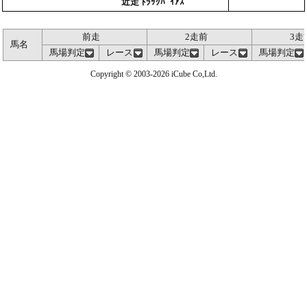
近走 ﾄﾗｯｸﾊﾞｲｱｽ
前走
2走前
3走
馬名
馬場判定
レース
馬場判定
レース
馬場判定
Copyright © 2003-2026 iCube Co,Ltd.