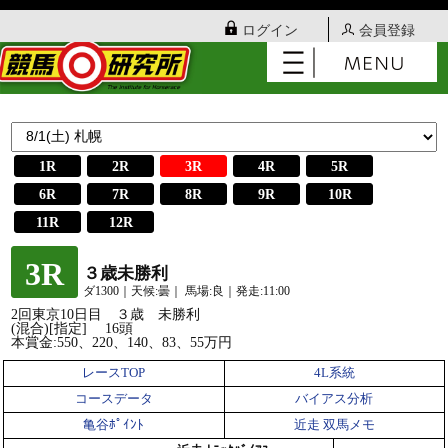
ログイン
会員登録
1R
2R
3R
4R
5R
6R
7R
8R
9R
10R
11R
12R
3R
３歳未勝利
ダ1300｜天候:曇｜ 馬場:良｜発走:11:00
2回東京10日目 ３歳 未勝利
(混合)[指定] 16頭
本賞金:550、220、140、83、55万円
レースTOP
4L系統
コースデータ
バイアス分析
亀谷ﾎﾟｲﾝﾄ
近走 双馬メモ