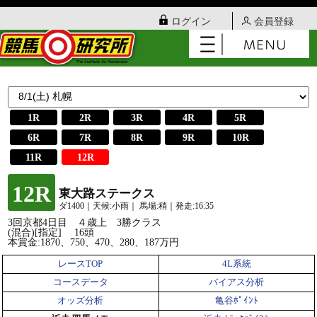
ログイン
会員登録
1R
2R
3R
4R
5R
6R
7R
8R
9R
10R
11R
12R
12R
東大路ステークス
ダ1400｜天候:小雨｜ 馬場:稍｜発走:16:35
3回京都4日目 ４歳上 3勝クラス
(混合)[指定] 16頭
本賞金:1870、750、470、280、187万円
レースTOP
4L系統
コースデータ
バイアス分析
オッズ分析
亀谷ﾎﾟｲﾝﾄ