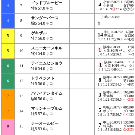
小倉26/02/21
13頭05
ゴッドブルービー
4
4
7
小倉城
ダ1700
牡6 57.0キロ
0.8
1:45.9
③
37.4
⑦⑦⑤
川崎26/03/03
サンダーバース
4
8
1
騙5 54.0キロ
中山26/02/28
16頭0
ゲキザル
14
5
9
春風Ｓ
ダ1200
牡7 56.0キロ
1.7
1:11.7⑤36.6
○○⑯
阪神26/03/15
13頭
スニーカースキル
1
5
10
４歳上2勝
クラス
ダ14
牝4 54.0キロ
0.0
1:24.5⑥36.1
○○
阪神26/04/04
15
テイエムヒショウ
1
6
11
４歳上2勝
クラス
ダ1
牡6 54.0キロ
-0.1
1:22.8⑧36.1
○○
阪神26/02/22
08頭08
トラペジスト
8
6
12
戎橋Ｓ
芝1400
牡5 56.0キロ
1.1
1:21.5⑦34.5
○○④④
阪神26/04/05
16頭08
ハワイアンタイム
3
7
13
天満橋
ダ1400
騙6 56.0キロ
0.0
1:22.4⑦36.5
○○
②
②
札幌25/07/27
08頭08
マッシャーブルム
5
7
14
ポプラ
ダ1700
牡5 57.0キロ
0.9
1:43.7⑥36.7
①
①
①
中山26/03/21
13頭06
テーオールビー
7
8
15
韓馬杯
ダ1800
牝5 53.0キロ
0.4
1:53.8⑩38.2
②
②
②