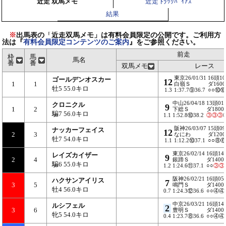
近走 双馬メモ
近走 ﾄﾗｯｸﾊﾞｲｱｽ
結果
※
出馬表の「近走双馬メモ」は有料会員限定の公開です。ご利用方
法は『
有料会員限定コンテンツのご案内
』をご参照ください。
前走
枠
馬
馬名
番
番
双馬メモ
レース
東京26/01/31
16頭1
ゴールデンオスカー
12
1
1
白嶺Ｓ
ダ1600
牡5 55.0キロ
1.3
1:37.7⑨36.7
○○⑩
中山26/04/18
13頭01
クロニクル
9
1
2
下総Ｓ
ダ1800
騙7 56.0キロ
1.1
1:52.8⑩38.2
③
③
③
阪神26/03/07
15頭0
ナッカーフェイス
12
2
3
なにわ
ダ1200
牡7 54.0キロ
1.1
1:12.2⑩37.1
○○⑧
東京26/02/14
16頭14
レイズカイザー
9
2
4
銀蹄Ｓ
ダ1400
騙6 55.0キロ
1.2
1:24.6⑪37.1
○○
③
③
阪神26/02/21
16頭05
ハクサンアイリス
7
3
5
鳴門Ｓ
ダ1400
牡4 56.0キロ
0.7
1:24.3⑫36.6
○○④④
中京26/03/21
16頭14
ルシフェル
2
3
6
豊明Ｓ
ダ1400
牝5 54.0キロ
0.4
1:23.7⑧36.6
○○④④