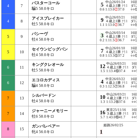
中山26/01/24
16頭
バスターコール
5
4
7
４歳上1勝
クラス
ダ12
騙5 58.0キロ
0.6
1:13.0
②
37.0
○○
中山26/03/21
16頭
アイスブレイカー
9
4
8
４歳上1勝
クラス
ダ12
牡5 58.0キロ
1.1
1:13.0
②
36.7
○○
中山26/03/14
16頭
パシーヴ
3
5
9
４歳上1勝
クラス
ダ12
牡4 58.0キロ
0.2
1:11.5
③
36.7
○○
中山26/01/10
16頭
セイウンビッグバン
7
5
10
４歳上1勝
クラス
ダ12
牡4 58.0キロ
0.8
1:13.3⑤37.2
○○
中山26/03/21
16
キングクレオール
12
6
11
４歳上1勝
クラス
ダ1
牡5 58.0キロ
1.5
1:13.4⑩37.4
○○
中京26/03/22
16頭
エコロカディス
4
6
12
４歳上1勝
クラス
ダ12
騙4 58.0キロ
0.3
1:12.5⑦36.8
○○
中山26/03/21
16
シルバードン
10
7
13
４歳上1勝
クラス
ダ1
牡4 58.0キロ
1.3
1:13.2⑭37.6
○○
東京25/11/16
16
ジャーニーメモリー
16
7
14
３歳上1勝
クラス
ダ1
牡6 58.0キロ
5.7
1:43.0⑯41.7
○○
姫路26/02/25
ガンバレベアー
8
15
1
牝4 56.0キロ