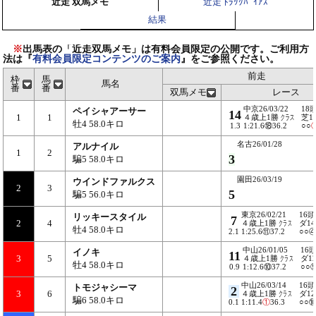
近走 双馬メモ
近走 ﾄﾗｯｸﾊﾞｲｱｽ
結果
※
出馬表の「近走双馬メモ」は有料会員限定の公開です。ご利用方
法は『
有料会員限定コンテンツのご案内
』をご参照ください。
前走
枠
馬
馬名
番
番
双馬メモ
レース
中京26/03/22
18
ペイシャアーサー
14
1
1
４歳上1勝
クラス
芝1
牡4 58.0キロ
1.3
1:21.6⑱36.2
○○
名古26/01/28
アルナイル
1
2
3
騙5 58.0キロ
園田26/03/19
ウインドファルクス
2
3
5
騙5 56.0キロ
東京26/02/21
16頭
リッキースタイル
7
2
4
４歳上1勝
クラス
ダ14
牡4 58.0キロ
2.1
1:25.6⑪37.2
○○
中山26/01/05
16
イノキ
11
3
5
４歳上1勝
クラス
ダ12
牡4 58.0キロ
0.9
1:12.6⑩37.2
○○
中山26/03/14
16頭
トモジャシーマ
2
3
6
４歳上1勝
クラス
ダ12
騙6 58.0キロ
0.1
1:11.4
①
36.3
○○