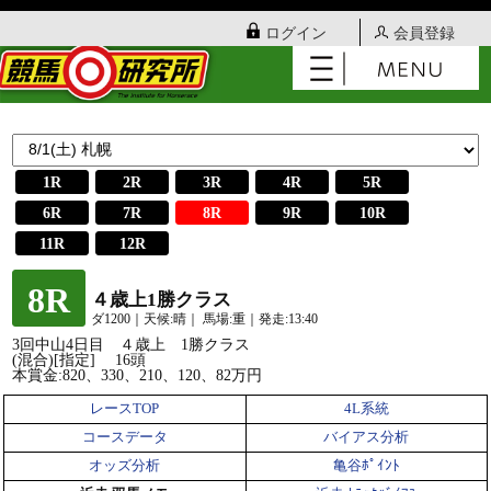
ログイン
会員登録
1R
2R
3R
4R
5R
6R
7R
8R
9R
10R
11R
12R
8R
４歳上1勝クラス
ダ1200｜天候:晴｜ 馬場:重｜発走:13:40
3回中山4日目 ４歳上 1勝クラス
(混合)[指定] 16頭
本賞金:820、330、210、120、82万円
レースTOP
4L系統
コースデータ
バイアス分析
オッズ分析
亀谷ﾎﾟｲﾝﾄ