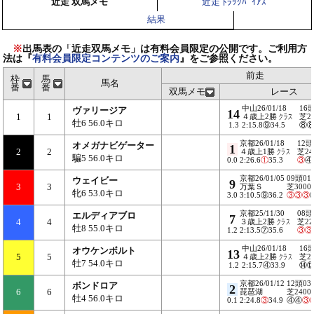
近走 双馬メモ
近走 ﾄﾗｯｸﾊﾞｲｱｽ
結果
※
出馬表の「近走双馬メモ」は有料会員限定の公開です。ご利用方
法は『
有料会員限定コンテンツのご案内
』をご参照ください。
前走
枠
馬
馬名
番
番
双馬メモ
レース
中山26/01/18
16
ヴァリージア
14
1
1
４歳上2勝
クラス
芝2
牡6 56.0キロ
1.3
2:15.8⑨34.5
⑧
京都26/01/18
12頭
オメガナビゲーター
1
2
2
４歳上1勝
クラス
芝24
騙5 56.0キロ
0.0
2:26.6
①
35.3
③
④
京都26/01/05
09頭01
ウェイビー
9
3
3
万葉Ｓ
芝3000
牝6 53.0キロ
3.0
3:10.5⑨36.2
③
③
③
京都25/11/30
08頭
エルディアブロ
7
4
4
３歳上2勝
クラス
芝22
牡8 55.0キロ
1.2
2:13.5⑦35.6
③
③
中山26/01/18
16
オウケンボルト
13
5
5
４歳上2勝
クラス
芝2
牡7 54.0キロ
1.2
2:15.7④33.9
⑭
京都26/01/12
12頭03
ボンドロア
2
6
6
琵琶湖
芝2400
牡4 56.0キロ
0.1
2:24.8
③
34.9
④④
③