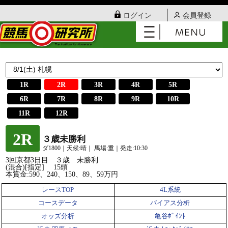
ログイン
会員登録
1R
2R
3R
4R
5R
6R
7R
8R
9R
10R
11R
12R
2R
３歳未勝利
ダ1800｜天候:晴｜ 馬場:重｜発走:10:30
3回京都3日目 ３歳 未勝利
(混合)[指定] 15頭
本賞金:590、240、150、89、59万円
レースTOP
4L系統
コースデータ
バイアス分析
オッズ分析
亀谷ﾎﾟｲﾝﾄ