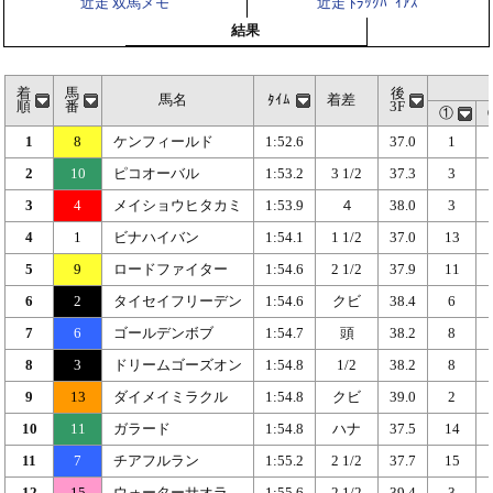
近走 双馬メモ
近走 ﾄﾗｯｸﾊﾞｲｱｽ
結果
着
馬
後
馬名
ﾀｲﾑ
着差
順
番
3F
①
1
8
ケンフィールド
1:52.6
37.0
1
2
10
ピコオーバル
1:53.2
3 1/2
37.3
3
3
4
メイショウヒタカミ
1:53.9
４
38.0
3
4
1
ビナハイバン
1:54.1
1 1/2
37.0
13
5
9
ロードファイター
1:54.6
2 1/2
37.9
11
6
2
タイセイフリーデン
1:54.6
クビ
38.4
6
7
6
ゴールデンボブ
1:54.7
頭
38.2
8
8
3
ドリームゴーズオン
1:54.8
1/2
38.2
8
9
13
ダイメイミラクル
1:54.8
クビ
39.0
2
10
11
ガラード
1:54.8
ハナ
37.5
14
11
7
チアフルラン
1:55.2
2 1/2
37.7
15
12
15
ウォーターサオラ
1:55.6
2 1/2
39.4
3