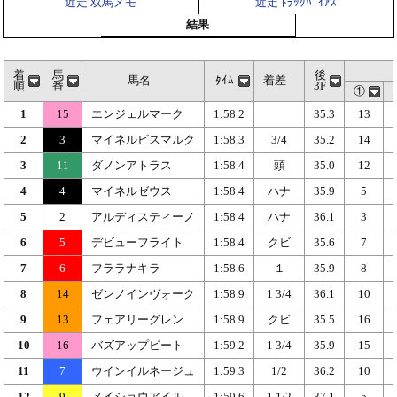
近走 双馬メモ
近走 ﾄﾗｯｸﾊﾞｲｱｽ
結果
着
馬
後
馬名
ﾀｲﾑ
着差
順
番
3F
①
1
15
エンジェルマーク
1:58.2
35.3
13
2
3
マイネルビスマルク
1:58.3
3/4
35.2
14
3
11
ダノンアトラス
1:58.4
頭
35.0
12
4
4
マイネルゼウス
1:58.4
ハナ
35.9
5
5
2
アルディスティーノ
1:58.4
ハナ
36.1
3
6
5
デビューフライト
1:58.4
クビ
35.6
7
7
6
フララナキラ
1:58.6
１
35.9
8
8
14
ゼンノインヴォーク
1:58.9
1 3/4
36.1
10
9
13
フェアリーグレン
1:58.9
クビ
35.5
16
10
16
バズアップビート
1:59.2
1 3/4
35.9
15
11
7
ウインイルネージュ
1:59.3
1/2
36.2
10
12
9
メイショウアイル
1:59.6
1 1/2
37.1
5