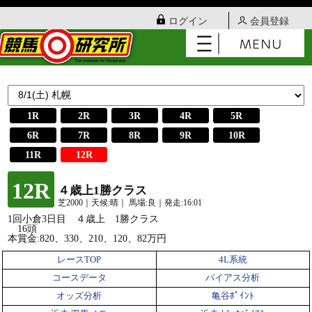
ログイン
会員登録
1R
2R
3R
4R
5R
6R
7R
8R
9R
10R
11R
12R
12R
４歳上1勝クラス
芝2000｜天候:晴｜ 馬場:良｜発走:16:01
1回小倉3日目 ４歳上 1勝クラス
16頭
本賞金:820、330、210、120、82万円
レースTOP
4L系統
コースデータ
バイアス分析
オッズ分析
亀谷ﾎﾟｲﾝﾄ