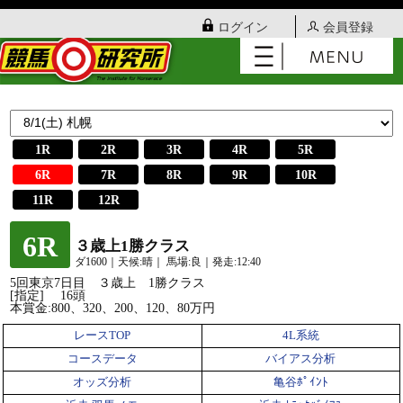
ログイン
会員登録
1R
2R
3R
4R
5R
6R
7R
8R
9R
10R
11R
12R
6R
３歳上1勝クラス
ダ1600｜天候:晴｜ 馬場:良｜発走:12:40
5回東京7日目 ３歳上 1勝クラス
[指定] 16頭
本賞金:800、320、200、120、80万円
レースTOP
4L系統
コースデータ
バイアス分析
オッズ分析
亀谷ﾎﾟｲﾝﾄ