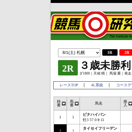
1R
2R
３歳未勝利
2R
ダ1800｜天候:晴｜ 馬場:重｜発走:1
レースTOP
4L系統
コースデ
枠
馬
推
馬名
番
番
人
ビナハイバン
1
1
牡3 57.0キロ
タイセイフリーデン
2
2