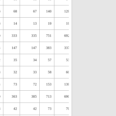
6
68
67
140
129
127
197
6
14
13
19
19
18
40
0
333
335
751
692
776
1039
4
147
147
383
337
343
520
2
35
34
57
53
56
101
8
32
33
58
60
60
93
4
73
72
153
139
137
212
0
363
385
713
690
819
1114
8
42
42
73
70
75
113