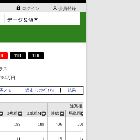
ログイン
会員登録
0R
11R
12R
ラス
、184万円
双馬メモ
近走 ﾄﾗｯｸﾊﾞｲｱｽ
結果
連系相当
3複総
3単総M
連総
馬単両
3単12総
馬単2流
0
199
189
436
388
406
552
2
11
11
15
14
13
37