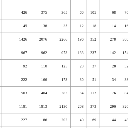
426
375
365
60
105
68
7
45
38
35
12
18
14
1
1426
2076
2266
196
352
278
30
967
962
973
133
237
142
15
92
110
125
23
37
28
3
222
166
173
30
51
34
3
503
404
383
64
112
76
8
1181
1813
2130
208
373
296
32
227
186
202
40
69
44
4