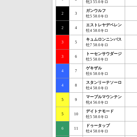
牝3 55.0キロ
ガンウルフ
2
3
牡5 58.0キロ
エストレヤデベレン
2
4
牡4 58.0キロ
キュムロンニンバス
3
5
牡7 58.0キロ
トーセンサウダージ
3
6
牡5 58.0キロ
ゲキザル
4
7
牡6 58.0キロ
スタンリーテソーロ
4
8
牡4 58.0キロ
マーブルマウンテン
5
9
牝4 56.0キロ
デイトナモード
5
10
牡5 58.0キロ
ドゥータップ
6
11
牡4 58.0キロ