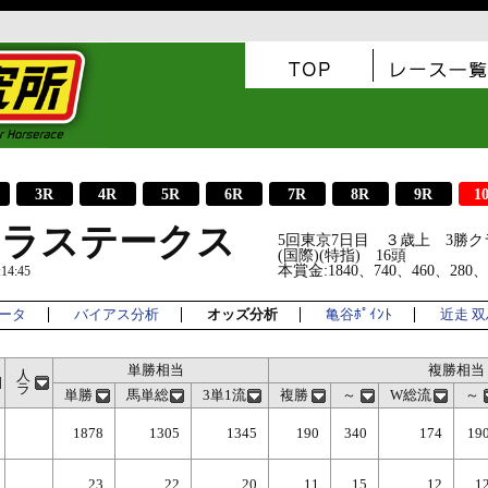
3R
4R
5R
6R
7R
8R
9R
1
リラステークス
5回東京7日目 ３歳上 3勝ク
(国際)(特指) 16頭
本賞金:1840、740、460、280
4:45
ータ
バイアス分析
オッズ分析
亀谷ﾎﾟｲﾝﾄ
近走 
単勝相当
複勝相当
人
ラ
単勝
馬単総
3単1流
複勝
～
W総流
～
1878
1305
1345
190
340
174
19
23
22
20
11
15
12
1