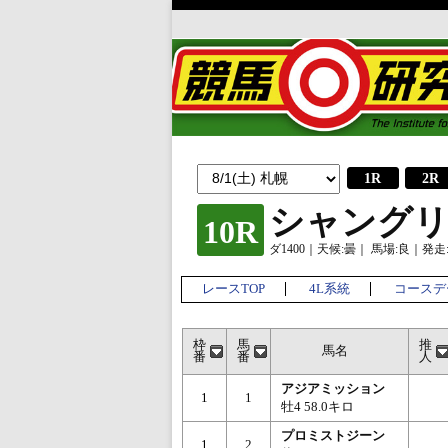
1R
2R
シャング
10R
ダ1400｜天候:曇｜ 馬場:良｜発走:1
レースTOP
4L系統
コースデ
枠
馬
推
馬名
番
番
人
アジアミッション
1
1
牡4 58.0キロ
プロミストジーン
1
2