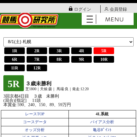
ログイン
会員登録
1R
2R
3R
4R
5R
6R
7R
8R
9R
10R
11R
12R
5R
３歳未勝利
芝1800｜天候:曇｜ 馬場:良｜発走:12:20
3回京都4日目 ３歳 未勝利
(混合)[指定] 11頭
本賞金:590、240、150、89、59万円
レースTOP
4L系統
コースデータ
バイアス分析
オッズ分析
亀谷ﾎﾟｲﾝﾄ