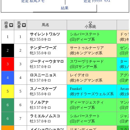
近走 双馬メモ
近走 ﾄﾗｯｸﾊﾞｲｱｽ
結果
枠
馬
父
馬名
番
番
小系統
サイレントワルツ
シルバーステート
ドゥ
1
1
牝3 55.0キロ
(日)ディープ系
(欧)
テンダーワーズ
サートゥルナーリア
ゼン
2
2
牝3 55.0キロ
(欧)キングマンボ系
(日)
ジーティーウタマロ
スワーヴリチャード
ター
3
3
牡3 57.0キロ
(日)Tサンデー系
(欧)
ロスニーニョス
レイデオロ
アグ
4
4
牡3 57.0キロ
(欧)キングマンボ系
(日)
スノースケープ
Frankel
Arcan
5
5
牝3 55.0キロ
(欧)サドラーズウェルズ系
(欧)
リノルアナ
ディーマジェスティ
マン
6
6
牡3 57.0キロ
(日)ディープ系
(日)
ラミエルノムスコ
シルバーステート
ジャ
6
7
牡3 57.0キロ
(日)ディープ系
(日)
メイショウショカツ
リオンディーズ
スク