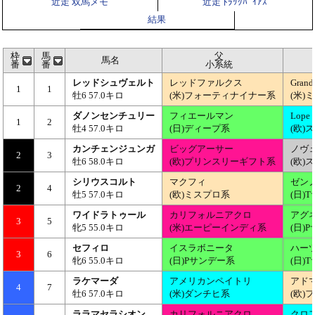
近走 双馬メモ
近走 ﾄﾗｯｸﾊﾞｲｱｽ
結果
枠
馬
父
馬名
番
番
小系統
レッドシュヴェルト
レッドファルクス
Grand
1
1
牡6 57.0キロ
(米)フォーティナイナー系
(米)
ダノンセンチュリー
フィエールマン
Lope 
1
2
牡4 57.0キロ
(日)ディープ系
(欧)
カンチェンジュンガ
ビッグアーサー
ノヴ
2
3
牡6 58.0キロ
(欧)プリンスリーギフト系
(欧)
シリウスコルト
マクフィ
ゼン
2
4
牡5 57.0キロ
(欧)ミスプロ系
(日)
ワイドラトゥール
カリフォルニアクロ
アグ
3
5
牝5 55.0キロ
(米)エーピーインディ系
(日)
セフィロ
イスラボニータ
ハー
3
6
牝6 55.0キロ
(日)Pサンデー系
(日)
ラケマーダ
アメリカンペイトリ
アド
4
7
牡6 57.0キロ
(米)ダンチヒ系
(欧
ララマセラシオン
カリフォルニアクロ
クロ