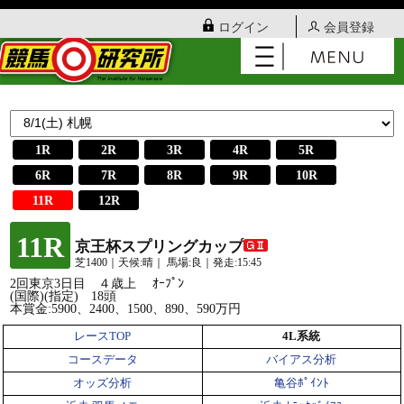
ログイン
会員登録
1R
2R
3R
4R
5R
6R
7R
8R
9R
10R
11R
12R
11R
京王杯スプリングカップ
芝1400｜天候:晴｜ 馬場:良｜発走:15:45
2回東京3日目 ４歳上 ｵｰﾌﾟﾝ
(国際)(指定) 18頭
本賞金:5900、2400、1500、890、590万円
レースTOP
4L系統
コースデータ
バイアス分析
オッズ分析
亀谷ﾎﾟｲﾝﾄ