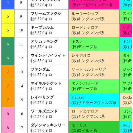
4
8
牡5 57.0キロ
(米)エーピーインディ系
(米
フリームファクシ
ルーラーシップ
スペ
5
9
牡6 57.0キロ
(欧)キングマンボ系
(日)
キープカルム
ロードカナロア
サク
5
10
牡5 57.0キロ
(欧)キングマンボ系
(欧
アサカラキング
キズナ
キン
6
11
牡6 57.0キロ
(日)ディープ系
(欧)
ウイントワイライト
レイデオロ
ダイ
6
12
牝4 55.0キロ
(欧)キングマンボ系
(日)
ファンダム
サートゥルナーリア
ジャ
7
13
牡4 57.0キロ
(欧)キングマンボ系
(日)
マイネルチケット
ダノンバラード
マツ
7
14
牡4 57.0キロ
(日)ディープ系
(日)
レイベリング
Frankel
Docks
7
15
牡6 57.0キロ
(欧)サドラーズウェルズ系
(欧
ワールズエンド
ロードカナロア
ゼン
8
16
牡5 57.0キロ
(欧)キングマンボ系
(日)
ダノンマッキンリー
モーリス
Holy 
8
17
牡5 57.0キロ
(欧)ロベルト系
(欧)