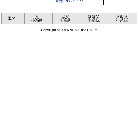
近走 ﾄﾗｯｸﾊﾞｲｱｽ
父
母父
母母父
父母父
馬名
小系統
小系統
小系統
小系統
Copyright © 2003-2026 iCube Co,Ltd.