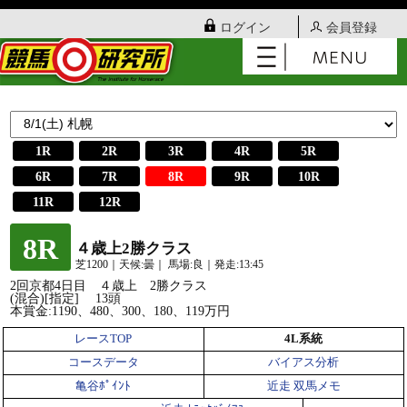
ログイン
会員登録
1R
2R
3R
4R
5R
6R
7R
8R
9R
10R
11R
12R
8R
４歳上2勝クラス
芝1200｜天候:曇｜ 馬場:良｜発走:13:45
2回京都4日目 ４歳上 2勝クラス
(混合)[指定] 13頭
本賞金:1190、480、300、180、119万円
レースTOP
4L系統
コースデータ
バイアス分析
亀谷ﾎﾟｲﾝﾄ
近走 双馬メモ