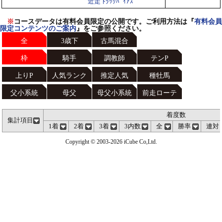
近走 ﾄﾗｯｸﾊﾞｲｱｽ
※
コースデータは有料会員限定の公開です。ご利用方法は『
有料会員
限定コンテンツのご案内
』をご参照ください。
全
3歳下
古馬混合
枠
騎手
調教師
テンP
上りP
人気ランク
推定人気
種牡馬
父小系統
母父
母父小系統
前走ローテ
着度数
集計項目
1着
2着
3着
3内数
全
勝率
連対
Copyright © 2003-2026 iCube Co,Ltd.