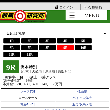
ログイン
会員登録
1R
2R
3R
4R
5R
6R
7R
8R
9R
10R
11R
12R
9R
洲本特別
ダ1400｜天候:雨｜ 馬場:稍｜発走:14:10
3回阪神2日目 ３歳上 2勝クラス
(混合)[指定] 16頭
本賞金:1580、630、400、240、158万円
レースTOP
4L系統
コースデータ
バイアス分析
亀谷ﾎﾟｲﾝﾄ
近走 双馬メモ