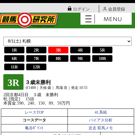
ログイン
会員登録
1R
2R
3R
4R
5R
6R
7R
8R
9R
10R
11R
12R
3R
３歳未勝利
ダ1400｜天候:曇｜ 馬場:良｜発走:10:55
2回京都4日目 ３歳 未勝利
牝 [指定] 15頭
本賞金:590、240、150、89、59万円
レースTOP
4L系統
コースデータ
バイアス分析
亀谷ﾎﾟｲﾝﾄ
近走 双馬メモ