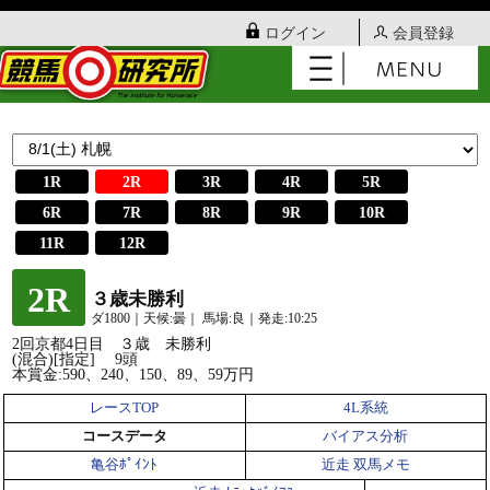
ログイン
会員登録
1R
2R
3R
4R
5R
6R
7R
8R
9R
10R
11R
12R
2R
３歳未勝利
ダ1800｜天候:曇｜ 馬場:良｜発走:10:25
2回京都4日目 ３歳 未勝利
(混合)[指定] 9頭
本賞金:590、240、150、89、59万円
レースTOP
4L系統
コースデータ
バイアス分析
亀谷ﾎﾟｲﾝﾄ
近走 双馬メモ