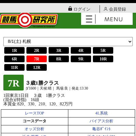
ログイン
会員登録
1R
2R
3R
4R
5R
6R
7R
8R
9R
10R
11R
12R
7R
３歳1勝クラス
ダ1600｜天候:晴｜ 馬場:良｜発走:13:30
1回東京1日目 ３歳 1勝クラス
(混合)(特指) 16頭
本賞金:820、330、210、120、82万円
レースTOP
4L系統
コースデータ
バイアス分析
オッズ分析
亀谷ﾎﾟｲﾝﾄ