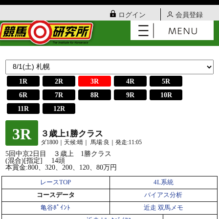
ログイン
会員登録
1R
2R
3R
4R
5R
6R
7R
8R
9R
10R
11R
12R
3R
３歳上1勝クラス
ダ1800｜天候:晴｜ 馬場:良｜発走:11:05
5回中京2日目 ３歳上 1勝クラス
(混合)[指定] 14頭
本賞金:800、320、200、120、80万円
レースTOP
4L系統
コースデータ
バイアス分析
亀谷ﾎﾟｲﾝﾄ
近走 双馬メモ