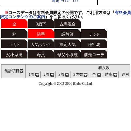
近走 ﾄﾗｯｸﾊﾞｲｱｽ
※
コースデータは有料会員限定の公開です。ご利用方法は『
有料会員
限定コンテンツのご案内
』をご参照ください。
全
3歳下
古馬混合
枠
騎手
調教師
テンP
上りP
人気ランク
推定人気
種牡馬
父小系統
母父
母父小系統
前走ローテ
着度数
集計項目
1着
2着
3着
3内数
全
勝率
連対
Copyright © 2003-2026 iCube Co,Ltd.