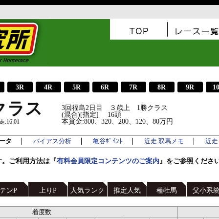
3R
4R
5R
6R
7R
8R
9R
1
クラス
3回福島2日目 ３歳上 1勝クラス
(混合)[指定] 16頭
本賞金:800、320、200、120、80万円
16:01
ータ
バイアス分析
亀谷ﾎﾟｲﾝﾄ
近走 双馬メモ
近走 
す。ご利用方法は『
有料会員限定コンテンツのご案内
』をご参照くださ
テンP
上りP
人気ランク
推定人気
種牡馬
父小系
着度数