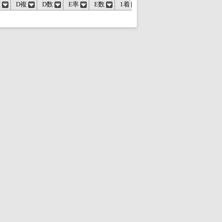
数
D複
D数
E率
E数
1着
3内
出走