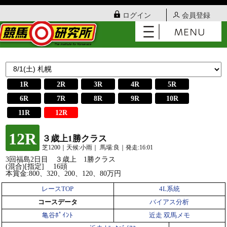
ログイン
会員登録
1R
2R
3R
4R
5R
6R
7R
8R
9R
10R
11R
12R
12R
３歳上1勝クラス
芝1200｜天候:小雨｜ 馬場:良｜発走:16:01
3回福島2日目 ３歳上 1勝クラス
(混合)[指定] 16頭
本賞金:800、320、200、120、80万円
レースTOP
4L系統
コースデータ
バイアス分析
亀谷ﾎﾟｲﾝﾄ
近走 双馬メモ