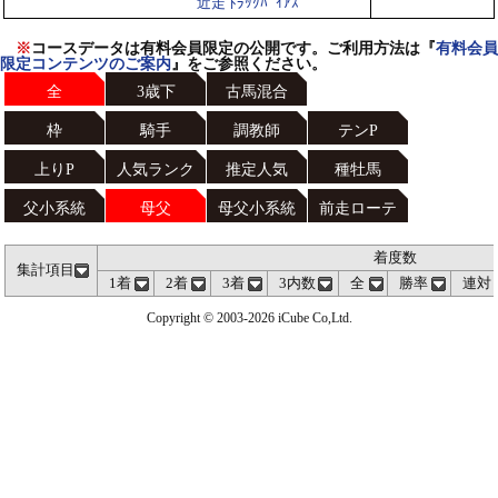
近走 ﾄﾗｯｸﾊﾞｲｱｽ
※
コースデータは有料会員限定の公開です。ご利用方法は『
有料会員
限定コンテンツのご案内
』をご参照ください。
全
3歳下
古馬混合
枠
騎手
調教師
テンP
上りP
人気ランク
推定人気
種牡馬
父小系統
母父
母父小系統
前走ローテ
着度数
集計項目
1着
2着
3着
3内数
全
勝率
連対
Copyright © 2003-2026 iCube Co,Ltd.