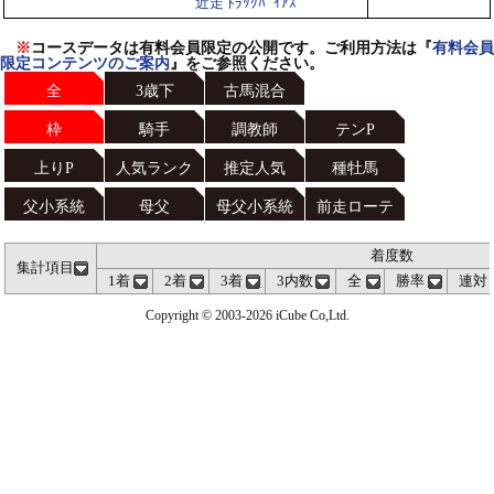
近走 ﾄﾗｯｸﾊﾞｲｱｽ
※
コースデータは有料会員限定の公開です。ご利用方法は『
有料会員
限定コンテンツのご案内
』をご参照ください。
全
3歳下
古馬混合
枠
騎手
調教師
テンP
上りP
人気ランク
推定人気
種牡馬
父小系統
母父
母父小系統
前走ローテ
着度数
集計項目
1着
2着
3着
3内数
全
勝率
連対
Copyright © 2003-2026 iCube Co,Ltd.