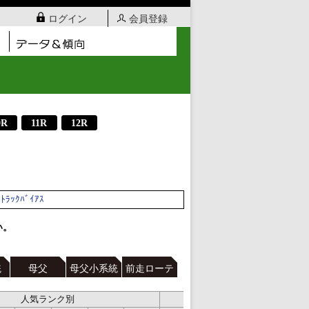
ログイン
会員登録
0R
11R
12R
ﾄﾗｯｸﾊﾞｲｱｽ
い。
統
母父
母父小系統
前走ローテ
人気ランク別
シェア