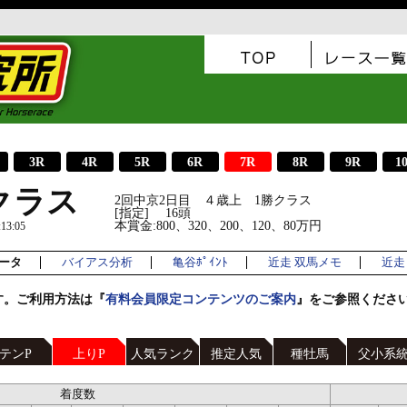
3R
4R
5R
6R
7R
8R
9R
1
クラス
2回中京2日目 ４歳上 1勝クラス
[指定] 16頭
本賞金:800、320、200、120、80万円
3:05
ータ
バイアス分析
亀谷ﾎﾟｲﾝﾄ
近走 双馬メモ
近走 
す。ご利用方法は『
有料会員限定コンテンツのご案内
』をご参照くださ
テンP
上りP
人気ランク
推定人気
種牡馬
父小系
着度数