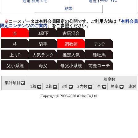
近走 双馬メモ
近走 ﾄﾗｯｸﾊﾞｲｱｽ
結果
※
コースデータは有料会員限定の公開です。ご利用方法は『
有料会員
限定コンテンツのご案内
』をご参照ください。
全
3歳下
古馬混合
枠
騎手
調教師
テンP
上りP
人気ランク
推定人気
種牡馬
父小系統
母父
母父小系統
前走ローテ
着度数
集計項目
1着
2着
3着
3内数
全
勝率
連対
Copyright © 2003-2026 iCube Co,Ltd.