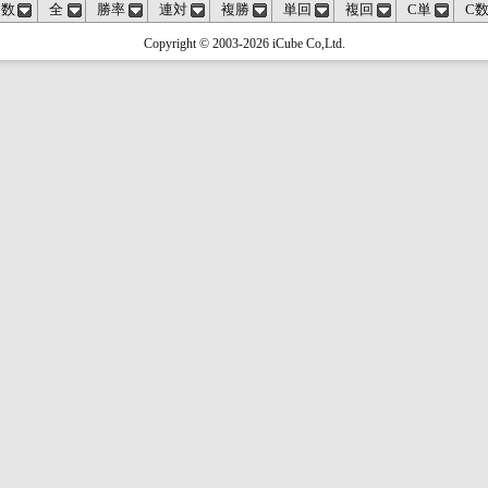
内数
全
勝率
連対
複勝
単回
複回
C単
C
Copyright © 2003-2026 iCube Co,Ltd.