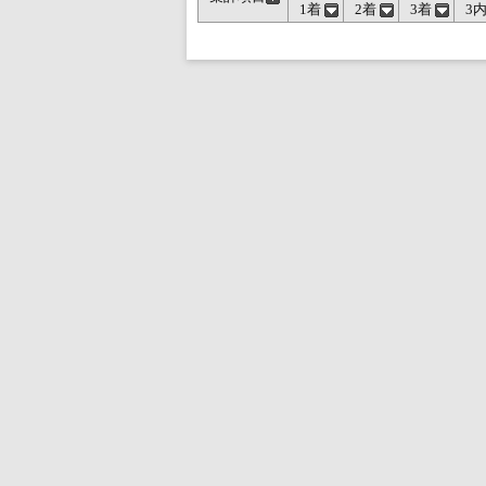
1着
2着
3着
3