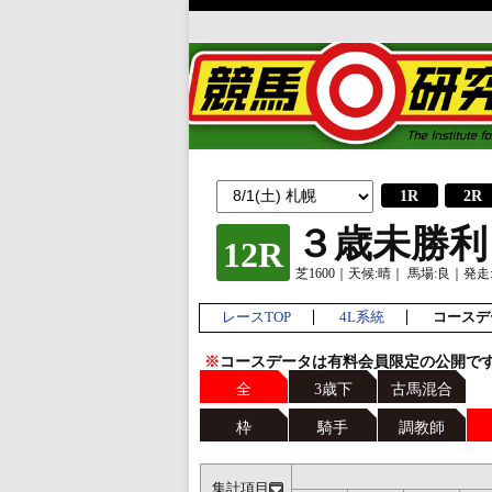
1R
2R
３歳未勝利
12R
芝1600｜天候:晴｜ 馬場:良｜発走:1
レースTOP
4L系統
コースデ
※
コースデータは有料会員限定の公開で
全
3歳下
古馬混合
枠
騎手
調教師
集計項目