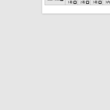
1着
2着
3着
3