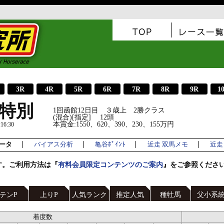
3R
4R
5R
6R
7R
8R
9R
1
特別
1回函館12日目 ３歳上 2勝クラス
(混合)[指定] 12頭
本賞金:1550、620、390、230、155万円
6:30
ータ
バイアス分析
亀谷ﾎﾟｲﾝﾄ
近走 双馬メモ
近走 
す。ご利用方法は『
有料会員限定コンテンツのご案内
』をご参照くださ
テンP
上りP
人気ランク
推定人気
種牡馬
父小系
着度数