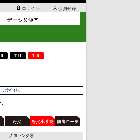
ログイン
会員登録
0R
11R
12R
ﾄﾗｯｸﾊﾞｲｱｽ
い。
統
母父
母父小系統
前走ローテ
人気ランク別
シェア