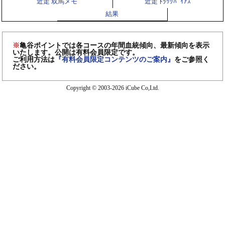
近走 双馬メモ
近走 ﾄﾗｯｸﾊﾞｲｱｽ
結果
※
亀谷ポイントでは各コースの年間血統傾向、最新傾向を表示
いたします。公開は有料会員限定です。
ご利用方法は
『有料会員限定コンテンツのご案内』
をご参照く
ださい。
Copyright © 2003-2026 iCube Co,Ltd.