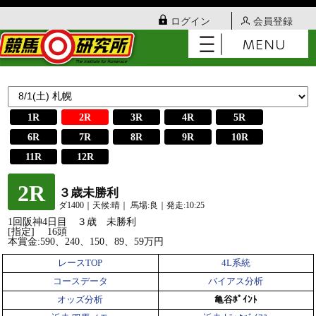
ログイン
会員登録
1R
2R
3R
4R
5R
6R
7R
8R
9R
10R
11R
12R
2R
３歳未勝利
ダ1400｜天候:晴｜ 馬場:良｜発走:10:25
1回阪神4日目 ３歳 未勝利
[指定] 16頭
本賞金:590、240、150、89、59万円
レースTOP
4L系統
コースデータ
バイアス分析
オッズ分析
亀谷ﾎﾟｲﾝﾄ