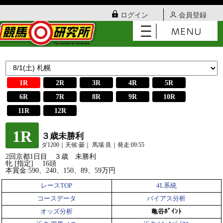
ログイン
会員登録
1R
2R
3R
4R
5R
6R
7R
8R
9R
10R
11R
12R
1R
３歳未勝利
ダ1200｜天候:曇｜ 馬場:良｜発走:09:55
2回京都1日目 ３歳 未勝利
牝 [指定] 16頭
本賞金:590、240、150、89、59万円
レースTOP
4L系統
コースデータ
バイアス分析
オッズ分析
亀谷ﾎﾟｲﾝﾄ