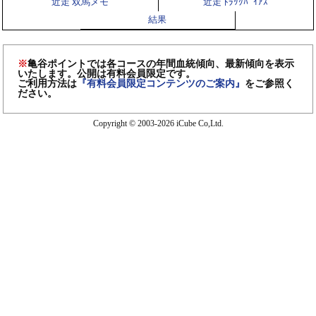
近走 双馬メモ
近走 ﾄﾗｯｸﾊﾞｲｱｽ
結果
※
亀谷ポイントでは各コースの年間血統傾向、最新傾向を表示
いたします。公開は有料会員限定です。
ご利用方法は
『有料会員限定コンテンツのご案内』
をご参照く
ださい。
Copyright © 2003-2026 iCube Co,Ltd.