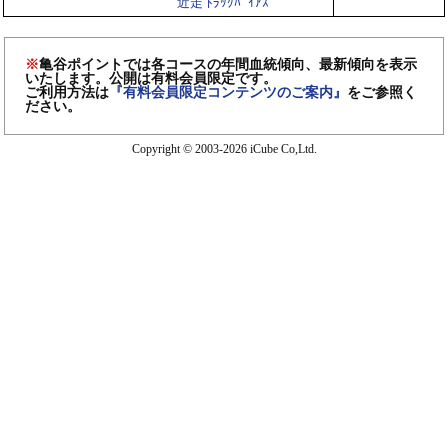
近走 ﾄﾗｯｸﾊﾞｲｱｽ
※
亀谷ポイントでは各コースの年間血統傾向、最新傾向を表示
いたします。公開は有料会員限定です。
ご利用方法は
『有料会員限定コンテンツのご案内』
をご参照く
ださい。
Copyright © 2003-2026 iCube Co,Ltd.