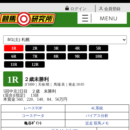
ログイン
会員登録
1R
2R
3R
4R
5R
6R
7R
8R
9R
10R
11R
12R
1R
２歳未勝利
ダ1800｜天候:晴｜ 馬場:良｜発走:10:05
5回中京2日目 ２歳 未勝利
(混合)[指定] 13頭
本賞金:560、220、140、84、56万円
レースTOP
4L系統
コースデータ
バイアス分析
亀谷ﾎﾟｲﾝﾄ
近走 双馬メモ