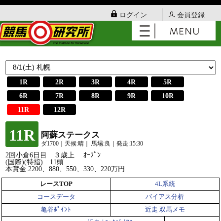
ログイン
会員登録
1R
2R
3R
4R
5R
6R
7R
8R
9R
10R
11R
12R
11R
阿蘇ステークス
ダ1700｜天候:晴｜ 馬場:良｜発走:15:30
2回小倉6日目 ３歳上 ｵｰﾌﾟﾝ
(国際)(特指) 11頭
本賞金:2200、880、550、330、220万円
レースTOP
4L系統
コースデータ
バイアス分析
亀谷ﾎﾟｲﾝﾄ
近走 双馬メモ