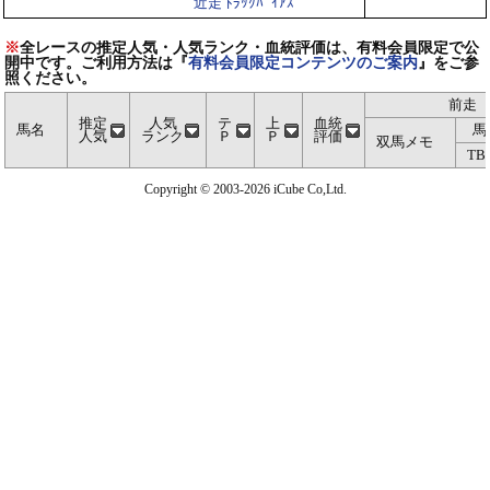
近走 ﾄﾗｯｸﾊﾞｲｱｽ
※
全レースの推定人気・人気ランク・血統評価は、有料会員限定で公
開中です。ご利用方法は『
有料会員限定コンテンツのご案内
』をご参
照ください。
前走
推定
人気
テ
上
血統
馬名
馬
人気
ランク
Ｐ
Ｐ
評価
双馬メモ
TB
Copyright © 2003-2026 iCube Co,Ltd.