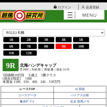
ログイン
会員登録
1R
2R
3R
4R
5R
6R
7R
8R
9R
10R
11R
12R
9R
北海ハンデキャップ
芝1800｜天候:雨｜ 馬場:重｜発走:14:10
1回函館10日目 ３歳上 2勝クラス
(混合)[指定] 14頭
本賞金:1580、630、400、240、158万円
レースTOP
4L系統
コースデータ
バイアス分析
亀谷ﾎﾟｲﾝﾄ
近走 双馬メモ