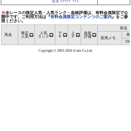
近走 ﾄﾗｯｸﾊﾞｲｱｽ
※
全レースの推定人気・人気ランク・血統評価は、有料会員限定で公
開中です。ご利用方法は『
有料会員限定コンテンツのご案内
』をご参
照ください。
前走
推定
人気
テ
上
血統
馬名
馬
人気
ランク
Ｐ
Ｐ
評価
双馬メモ
TB
Copyright © 2003-2026 iCube Co,Ltd.