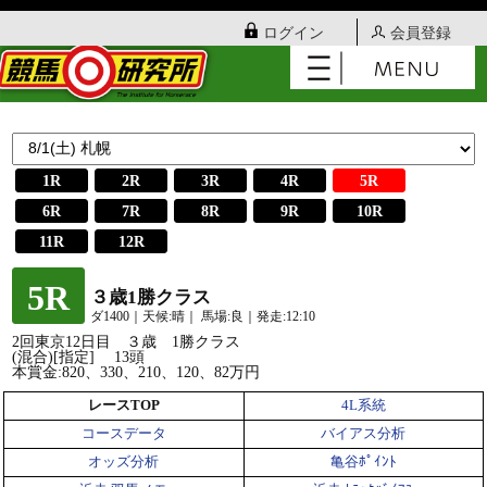
ログイン
会員登録
1R
2R
3R
4R
5R
6R
7R
8R
9R
10R
11R
12R
5R
３歳1勝クラス
ダ1400｜天候:晴｜ 馬場:良｜発走:12:10
2回東京12日目 ３歳 1勝クラス
(混合)[指定] 13頭
本賞金:820、330、210、120、82万円
レースTOP
4L系統
コースデータ
バイアス分析
オッズ分析
亀谷ﾎﾟｲﾝﾄ