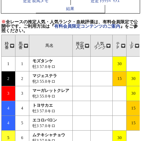
近走 双馬メモ
近走 ﾄﾗｯｸﾊﾞｲｱｽ
結果
※
全レースの推定人気・人気ランク・血統評価は、有料会員限定で公
開中です。ご利用方法は『
有料会員限定コンテンツのご案内
』をご参
照ください。
枠
馬
推定
人気
テ
上
馬名
番
番
人気
ランク
Ｐ
Ｐ
モズタンケ
1
1
30
牡3 57.0キロ
マジェステラ
2
2
15
30
牝3 55.0キロ
マーガレットクレア
3
3
30
牝3 55.0キロ
トヨサカエ
4
4
15
牡3 57.0キロ
エコロバロン
4
5
15
牡3 57.0キロ
ムテキシャチョウ
5
6
30
牡3 57.0キロ