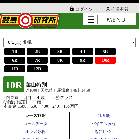
ログイン
会員登録
1R
2R
3R
4R
5R
6R
7R
8R
9R
10R
11R
12R
10R
葉山特別
芝1600｜天候:晴｜ 馬場:良｜発走:14:50
2回東京11日目 ４歳上 2勝クラス
(混合)[指定] 11頭
本賞金:1580、630、400、240、158万円
レースTOP
4L系統
コースデータ
バイアス分析
オッズ分析
亀谷ﾎﾟｲﾝﾄ