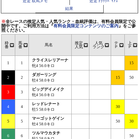
近走 双馬メモ
近走 ﾄﾗｯｸﾊﾞｲｱｽ
結果
※
全レースの推定人気・人気ランク・血統評価は、有料会員限定で公
開中です。ご利用方法は『
有料会員限定コンテンツのご案内
』をご参
照ください。
枠
馬
推定
人気
テ
上
馬名
番
番
人気
ランク
Ｐ
Ｐ
クライスレリアーナ
1
1
15
牝4 56.0キロ
ダガーリング
2
2
15
50
牡4 58.0キロ
ビッグデイメイク
3
3
牝4 56.0キロ
レッドレナート
4
4
30
牡5 58.0キロ
マーゴットゲイン
5
5
50
30
牡4 58.0キロ
ツルマウカタチ
6
6
50
牡5 58.0キロ